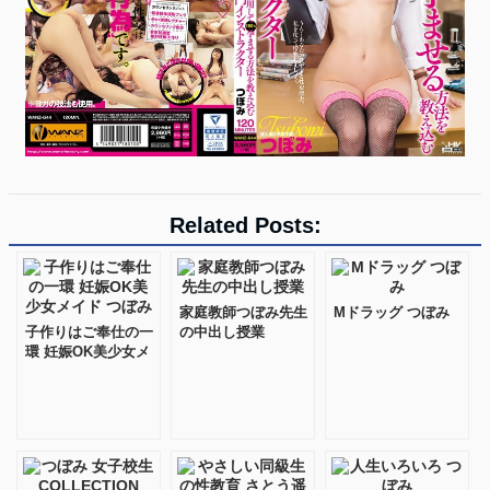
Related Posts:
家庭教師つぼみ先生
Mドラッグ つぼみ
子作りはご奉仕の一
の中出し授業
環 妊娠OK美少女メ
イド つぼみ