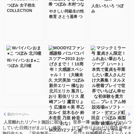
つぼみ 女子校生
人生いろいろ つぼ
COLLECTION
やさしい同級生の性
み
教育 さとう遥希 つ
ぼみ 木村つな
Wパイパンおま●こ
つぼみ 北川瞳
前のページへ
次のページへ
人里離れたリゾート施設に宿泊
世界一薄っす～いコンドームつ
していた日焼けがまぶしい修学
けて子作りおねだり淫語 中年オ
MOODYZファン感
マジックミラー号
旅行生たち。「完全無毛」
ヤジと妊娠懇願ねっとりハメま